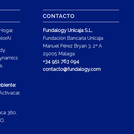
CONTACTO
Hogar
,
Fundalogy Unicaja S.L.
lorAI
Fundación Bancaria Unicaja
Manuel Pérez Bryan 3, 2ª A
dy
,
29005 Málaga
ynamics
+34 951 763 094
e
,
contacto@fundalogy.com
biente:
Activacar
,
ca 360
,
O
,