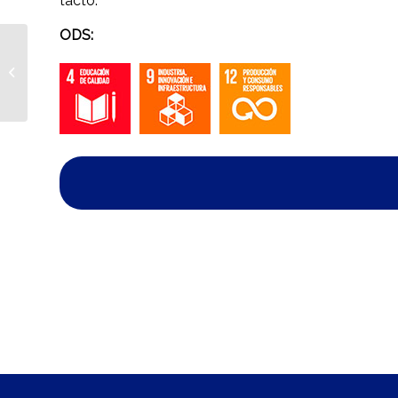
tacto.
ODS:
Sincrolab