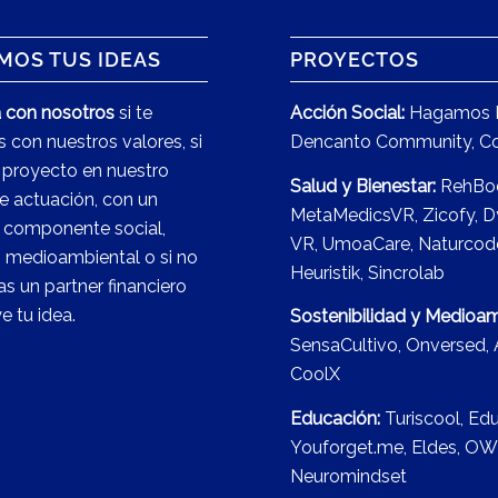
MOS TUS IDEAS
PROYECTOS
 con nosotros
si te
Acción Social:
Hagamos 
as con nuestros valores, si
Dencanto Community
,
Co
 proyecto en nuestro
Salud y Bienestar:
RehBo
e actuación, con un
MetaMedicsVR
,
Zicofy
,
D
componente social,
VR
,
UmoaCare
,
Naturcod
o medioambiental o si no
Heuristik
,
Sincrolab
s un partner financiero
 tu idea.
Sostenibilidad y Medioam
SensaCultivo
,
Onversed
,
CoolX
Educación:
Turiscool
,
Edu
Youforget.me,
Eldes
,
OW
Neuromindset