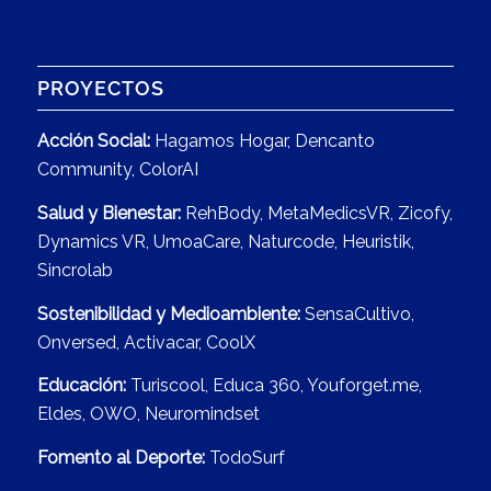
PROYECTOS
Acción Social:
Hagamos Hogar
,
Dencanto
Community
,
ColorAI
Salud y Bienestar:
RehBody
,
MetaMedicsVR
,
Zicofy
,
Dynamics VR
,
UmoaCare
,
Naturcode
,
Heuristik
,
Sincrolab
Sostenibilidad y Medioambiente:
SensaCultivo
,
Onversed
,
Activacar
,
CoolX
Educación:
Turiscool
,
Educa 360
,
Youforget.me,
Eldes
,
OWO
,
Neuromindset
Fomento al Deporte:
TodoSurf